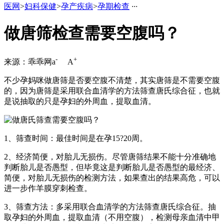
医网
>
妇科保健
>
孕产疾病
>
孕期检查
·
·
·
做唐筛检查需要空腹吗？
-
+
来源：乖乖网
a
A
不少孕妈咪做唐筛是否要空腹不清楚，其实唐筛是不需要空腹
的，因为唐筛是采用联合血清学的方法筛查唐氏综合征，也就
是说抽取的只是孕妇的外周血，提取血清。
1、筛查时间：最佳时间是在孕15?20周。
2、经济简便，对胎儿无损伤。尽管唐筛结果不能十分准确地
判断胎儿是否愚型，但毕竟这是判断胎儿是否愚型的最经济、
简便，对胎儿无损伤的检测方法，如果查出的结果高危，可以
进一步作羊膜穿刺检查。
3、筛查方法：多采用联合血清学的方法筛查唐氏综合征。抽
取孕妇的外周血，提取血清（不用空腹），检测母亲血清中甲