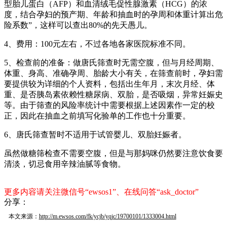
型胎儿蛋白（AFP）和血清绒毛促性腺激素（HCG）的浓
度，结合孕妇的预产期、年龄和抽血时的孕周和体重计算出危
险系数”，这样可以查出80%的先天愚儿。
4、费用：100元左右，不过各地各家医院标准不同。
5、检查前的准备：做唐氏筛查时无需空腹，但与月经周期、
体重、身高、准确孕周、胎龄大小有关，在筛查前时，孕妇需
要提供较为详细的个人资料，包括出生年月，末次月经、体
重、是否胰岛素依赖性糖尿病、双胎，是否吸烟，异常妊娠史
等。由于筛查的风险率统计中需要根据上述因素作一定的校
正，因此在抽血之前填写化验单的工作也十分重要。
6、唐氏筛查暂时不适用于试管婴儿、双胎妊娠者。
虽然做糖筛检查不需要空腹，但是与那妈咪仍然要注意饮食要
清淡，切忌食用辛辣油腻等食物。
更多内容请关注微信号“ewsos1”、在线问答“ask_doctor”
分享：
本文来源：
http://m.ewsos.com/fk/ycjb/yqjc/19700101/1333004.html