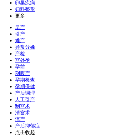
卵巢疾病
妇科整形
更多
早产
引产
难产
异常分娩
产检
宫外孕
孕前
剖腹产
孕期检查
孕期保健
产后调理
人工引产
刮宫术
清宫术
流产
产后抑郁症
点击收起