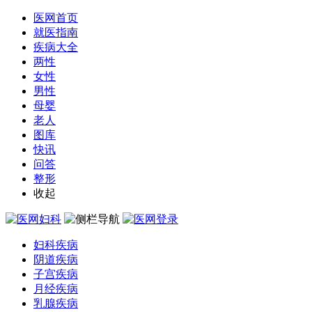
医网首页
就医指南
疾病大全
两性
女性
男性
母婴
老人
图库
快讯
问答
整形
收起
妇科疾病
阴道疾病
子宫疾病
月经疾病
乳腺疾病